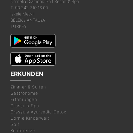
Cornelia Diamond Golf Resort & Spa
T: 90 242 710 16 00
İskele Mevkii
BELEK / ANTALYA
TURKEY
ERKUNDEN
Zimmer & Suiten
Gastronomıe
Erfahrungen
Crassula Spa
Crassula Ayurvedic Detox
Cornie Kinderwelt
Golf
Konferenze