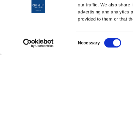
our traffic. We also share 
advertising and analytics 
provided to them or that th
ANREI
0
HOTELAUSWAHL
Consent
CORNELIA DIAMOND
Necessary
ABREI
Aug
Selection
GOLF RESORT & SPA
13
˅
Cornelia wurde als Tochter des legendären römischen 
Sempornius Gracchus, und 
Nach dem Tod ihres Mannes wurde sie als junge Witwe 