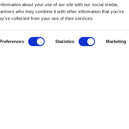
information about your use of our site with our social media,
partners who may combine it with other information that you’ve
ey’ve collected from your use of their services.
SE
9
ANZAHL DER ERWACHSENEN
Preferences
Statistics
Marketing
SE
Aug
˅
Cornelia Geschichte
Volkshelden Scipio Africanus im Jahr 185 vor Christus geboren. Sie h
brachte 12 Kinder auf die Welt, wovon allerdings nur drei bis ins Er
vom ägyptischen Monarchen Ptolemäus VIII umworben, der ihr sogar se