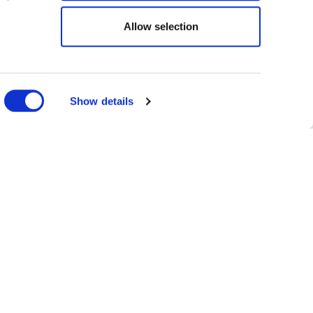
Allow selection
ANZAHL DER KINDER
Show details
eiratete ihren Cousin aus nobler Abstammung, Tiberius
wachsenenalter überlebten.
ine Krone geben und sie heiraten wollte, aber sie hat