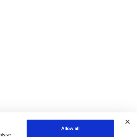
Allow all
alyse