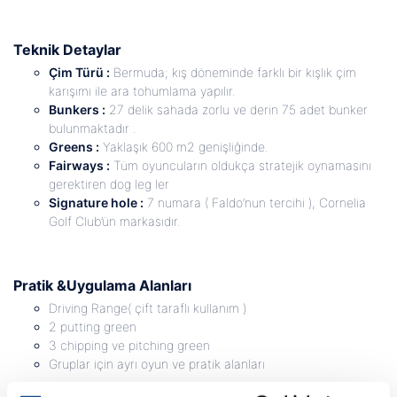
Teknik Detaylar
Çim Türü :
Bermuda; kış döneminde farklı bir kışlık çim
karışımı ile ara tohumlama yapılır.
Bunkers :
27 delik sahada zorlu ve derin 75 adet bunker
bulunmaktadır .
Greens :
Yaklaşık 600 m2 genişliğinde.
Fairways :
Tüm oyuncuların oldukça stratejik oynamasını
gerektiren dog leg ler
Signature hole :
7 numara ( Faldo’nun tercihi ), Cornelia
Golf Club’ün markasıdır.
Pratik &Uygulama Alanları
Driving Range( çift taraflı kullanım )
2 putting green
3 chipping ve pitching green
Gruplar için ayrı oyun ve pratik alanları