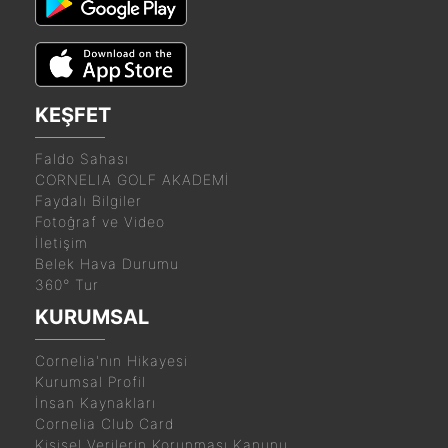
KEŞFET
Faldo Sahası
CORNELIA GOLF AKADEMİ
Faydalı Bilgiler
Fotoğraf ve Video
İletişim
Belek Hava Durumu
360° Tur
KURUMSAL
Cornelia'nın Hikayesi
Kurumsal Profil
İnsan Kaynakları
Cornelia Club Card
Kişisel Verilerin Korunması Kanunu