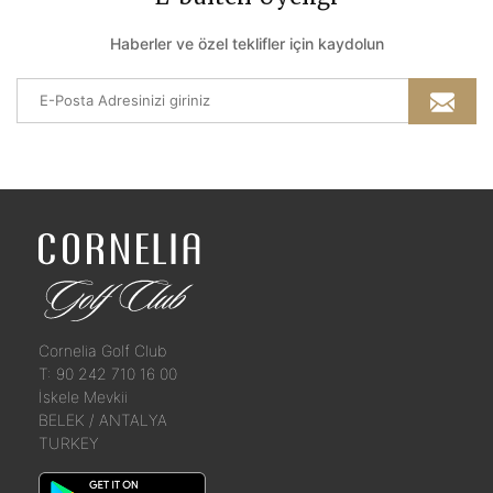
Haberler ve özel teklifler için kaydolun
Cornelia Golf Club
T: 90 242 710 16 00
İskele Mevkii
BELEK / ANTALYA
TURKEY