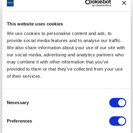
Diğer Hizmetler
Cornelia Golf Academy
This website uses cookies
4800 m2 Club House
Bar
We use cookies to personalise content and ads, to
Club House Restaurant
provide social media features and to analyse our traffic.
Pro Shop ( Dünyaca ünlü markalar bulunmaktadır.)
We also share information about your use of our site with
Soyunma Odaları
our social media, advertising and analytics partners who
Bagaj Odası
Kiralık Buggy
may combine it with other information that you’ve
Kiralık Troley
provided to them or that they’ve collected from your use
Kiralık Elektronik Troley
of their services.
Kiralık Club lar ( 12 full set –
Model Taylormade QI 10
– sol,
sağ, erkek, bayan, çocuk )
Başlangıçta ücretsiz su ikramı
Consent
Club temizliği
Necessary
Selection
Cornelia Otelleri misafirleri için Cornelia Golf Club’e ücretsiz
ulaşım imkanı sunulan hizmetler arasındadır.
Preferences