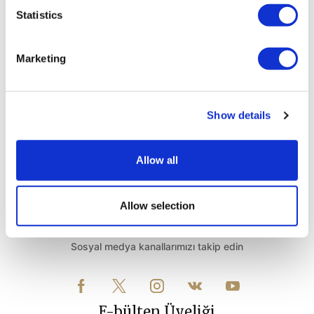
Statistics
Marketing
Hava Durumu
Show details
Belek Antalya - Turkey
32°C
Allow all
Allow selection
Bizi Takip Edin
Sosyal medya kanallarımızı takip edin
E-bülten Üyeliği