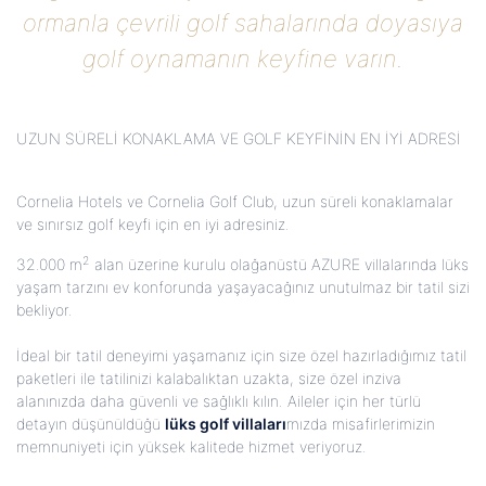
ormanla çevrili golf sahalarında doyasıya
golf oynamanın keyfine varın.
UZUN SÜRELİ KONAKLAMA VE GOLF KEYFİNİN EN İYİ ADRESİ
Cornelia Hotels ve Cornelia Golf Club, uzun süreli konaklamalar
ve sınırsız golf keyfi için en iyi adresiniz.
2
32.000 m
alan üzerine kurulu olağanüstü AZURE villalarında lüks
yaşam tarzını ev konforunda yaşayacağınız unutulmaz bir tatil sizi
bekliyor.
İdeal bir tatil deneyimi yaşamanız için size özel hazırladığımız tatil
paketleri ile tatilinizi kalabalıktan uzakta, size özel inziva
alanınızda daha güvenli ve sağlıklı kılın. Aileler için her türlü
detayın düşünüldüğü
lüks golf villaları
mızda misafirlerimizin
memnuniyeti için yüksek kalitede hizmet veriyoruz.