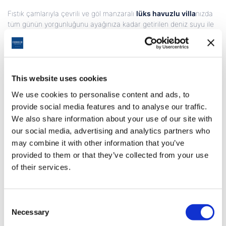
Fıstık çamlarıyla çevrili ve göl manzaralı
lüks havuzlu villa
nızda
tüm günün yorgunluğunu ayağınıza kadar getirilen deniz suyu ile
dolu havuzunuzda atabilir ya da özel bakım ve masaj terapisini
villanızda yaptırabilirsiniz. Benzersiz tatlara sahip A’la Carte
menümüzden seçeceğiniz her ağız tadına uygun yemekler ile
kendinizi şımartabilirsiniz.
Cornelia Diamond Golf Resort & Spa Otel’de
havuzlu deluxe golf
This website uses cookies
villa
ların size sunduğu VIP hizmetlere her an ulaşabilecek ve
We use cookies to personalise content and ads, to
kendinizi ayrıcalıklı hissedeceksiniz. İnziva alanınız olacak olan
provide social media features and to analyse our traffic.
villanıza özel ve otelimize ait tüm olanaklardan ayrıcalıklı olarak
We also share information about your use of our site with
yararlanabileceksiniz.
our social media, advertising and analytics partners who
AZURE Villalarımızda konaklarken yürüyüş mesafesindeki
may combine it with other information that you’ve
Cornelia Golf Club bünyesinde yer alan Nick Faldo imzalı 27
provided to them or that they’ve collected from your use
delikli golf sahamızda golf oynamanın keyfine varabilir, Crassula
of their services.
Spa Merkezimizde tatilinizi daha konforlu kılabilir ve tenis
kulübümüzün size özel fırsatlarından yararlanabilirsiniz. Belek’in
dünyaca ünlü kumsalında güneşlenebilir ve golf kulübümüzü
Consent
çevreleyen fıstık çamı ormanının çevresinde bulunan 6 km
Necessary
Selection
uzunluğundaki patikamızda trekking, yürüyüş ve bisiklet
sürüşünün keyfini çıkarabilirsiniz.