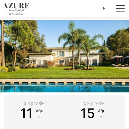
TR
GIRIŞ TARIHI
ÇIKIŞ TARIHI
11
15
Ağu
Ağu
˅
˅