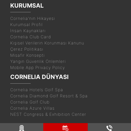
KURUMSAL
Cornelia'nın Hikayesi
Kurumsal Profil
İnsan Kaynakları
Cornelia Club Card
Kişisel Verilerin Korunması Kanunu
Çerez Politikası
Misafir Konsepti
Yangın Güvenlik Önlemleri
Mobile App Privacy Policy
CORNELIA DÜNYASI
Cornelia Hotels Golf Spa
Cornelia Diamond Golf Resort & Spa
Cornelia Golf Club
Cornelia Azure Villas
NEST Congress & Exhibition Center