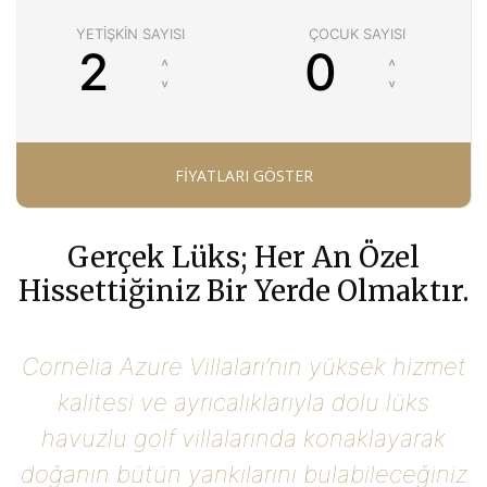
YETIŞKIN SAYISI
ÇOCUK SAYISI
Gerçek Lüks; Her An Özel
Hissettiğiniz Bir Yerde Olmaktır.
Cornelia Azure Villaları’nın yüksek hizmet
kalitesi ve ayrıcalıklarıyla dolu lüks
havuzlu golf villalarında konaklayarak
doğanın bütün yankılarını bulabileceğiniz