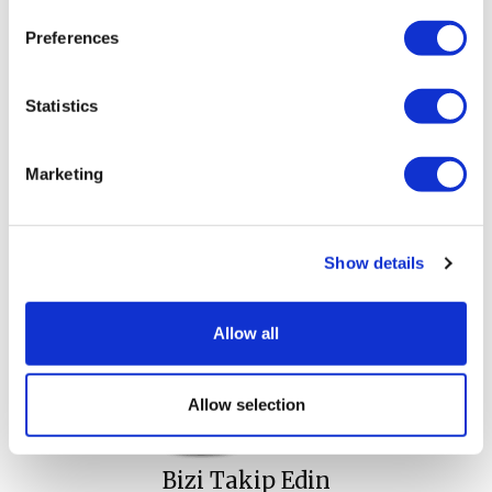
Preferences
Tüm sorularınız ve rezervasyon için; 444 1 267 /
golfsales@corneliadiamond.com
Statistics
Marketing
Show details
Hava Durumu
Allow all
Belek Antalya - Turkey
26°C
Allow selection
Bizi Takip Edin