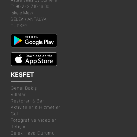
T: 90 242 710 16 00
İskele Mevkii
BELEK / ANTALYA
TURKEY
KEŞFET
Genel Bakış
Villalar
Restoran & Bar
Aktiviteler & Hizmetler
Golf
Fotoğraf ve Videolar
İletişim
Belek Hava Durumu